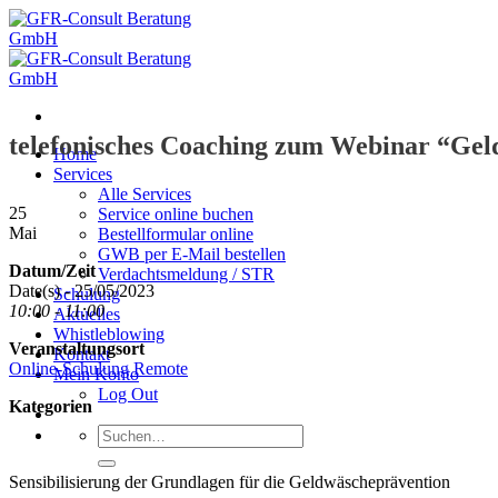
Zum
Inhalt
springen
telefonisches Coaching zum Webinar “Ge
Home
Services
Alle Services
25
Service online buchen
Mai
Bestellformular online
GWB per E-Mail bestellen
Datum/Zeit
Verdachtsmeldung / STR
Date(s) - 25/05/2023
Schulung
10:00 - 11:00
Aktuelles
Whistleblowing
Veranstaltungsort
Kontakt
Online-Schulung Remote
Mein Konto
Log Out
Kategorien
Suche
nach:
Sensibilisierung der Grundlagen für die Geldwäscheprävention