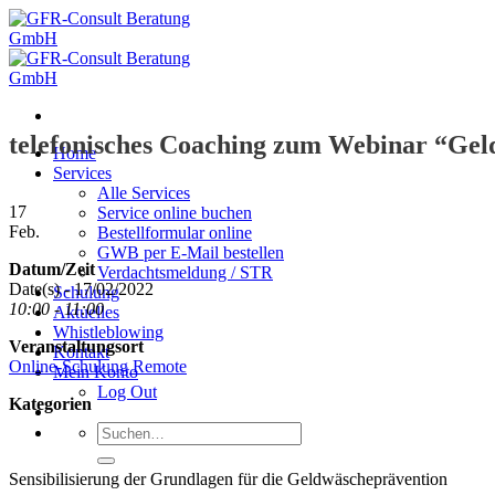
Zum
Inhalt
springen
telefonisches Coaching zum Webinar “Ge
Home
Services
Alle Services
17
Service online buchen
Feb.
Bestellformular online
GWB per E-Mail bestellen
Datum/Zeit
Verdachtsmeldung / STR
Date(s) - 17/02/2022
Schulung
10:00 - 11:00
Aktuelles
Whistleblowing
Veranstaltungsort
Kontakt
Online-Schulung Remote
Mein Konto
Log Out
Kategorien
Suche
nach:
Sensibilisierung der Grundlagen für die Geldwäscheprävention