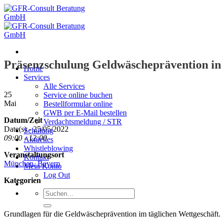
Zum
Inhalt
springen
Präsenzschulung Geldwäscheprävention in
Home
Services
Alle Services
25
Service online buchen
Mai
Bestellformular online
GWB per E-Mail bestellen
Datum/Zeit
Verdachtsmeldung / STR
Date(s) - 25/05/2022
Schulung
09:00 - 12:00
Aktuelles
Whistleblowing
Veranstaltungsort
Kontakt
München, Bayern
Mein Konto
Log Out
Kategorien
Suche
nach:
Grundlagen für die Geldwäscheprävention im täglichen Wettgeschäft.