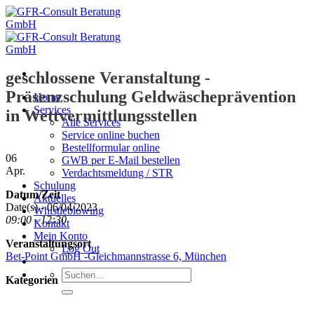
Zum
Inhalt
springen
geschlossene Veranstaltung -
Präsenzschulung Geldwäscheprävention
Home
Services
in Wettvermittlungsstellen
Alle Services
Service online buchen
Bestellformular online
06
GWB per E-Mail bestellen
Apr.
Verdachtsmeldung / STR
Schulung
Datum/Zeit
Aktuelles
Date(s) - 06/04/2023
Whistleblowing
09:00 - 12:30
Kontakt
Mein Konto
Veranstaltungsort
Log Out
Bet-Point GmbH -Gleichmannstrasse 6, München
Suche
Kategorien
nach: