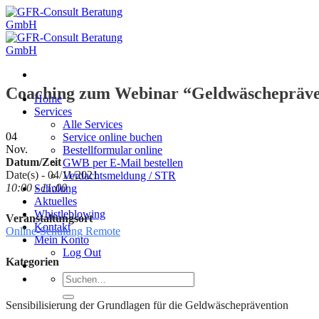
Zum
Inhalt
springen
Coaching zum Webinar “Geldwäschepräve
Home
Services
Alle Services
04
Service online buchen
Nov.
Bestellformular online
Datum/Zeit
GWB per E-Mail bestellen
Date(s) - 04/11/2021
Verdachtsmeldung / STR
10:00 - 11:00
Schulung
Aktuelles
Whistleblowing
Veranstaltungsort
Kontakt
Online-Schulung Remote
Mein Konto
Log Out
Kategorien
Suche
nach:
Sensibilisierung der Grundlagen für die Geldwäscheprävention