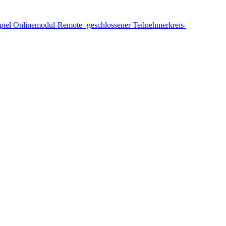
piel Onlinemodul-Remote -geschlossener Teilnehmerkreis-