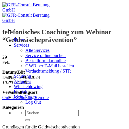
Zum
Inhalt
springen
telefonisches Coaching zum Webinar
“Geldwäscheprävention”
Home
Services
Alle Services
Service online buchen
29
Bestellformular online
Feb.
GWB per E-Mail bestellen
Verdachtsmeldung / STR
Datum/Zeit
Schulung
Date(s) - 29/02/2024
Aktuelles
10:00 - 11:00
Whistleblowing
Kontakt
Veranstaltungsort
Mein Konto
Online-Schulung Remote
Log Out
Kategorien
Suche
nach:
Grundlagen für die Geldwäscheprävention