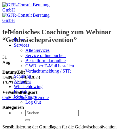
Zum
Inhalt
springen
telefonisches Coaching zum Webinar
“Geldwäscheprävention”
Home
Services
Alle Services
Service online buchen
31
Bestellformular online
Aug.
GWB per E-Mail bestellen
Verdachtsmeldung / STR
Datum/Zeit
Schulung
Date(s) - 31/08/2023
Aktuelles
10:00 - 11:00
Whistleblowing
Kontakt
Veranstaltungsort
Mein Konto
Online-Schulung Remote
Log Out
Kategorien
Suche
nach:
Sensibilisierung der Grundlagen für die Geldwäscheprävention