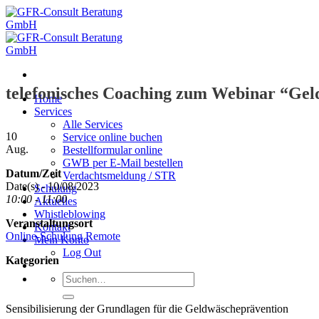
Zum
Inhalt
springen
telefonisches Coaching zum Webinar “Ge
Home
Services
Alle Services
10
Service online buchen
Aug.
Bestellformular online
GWB per E-Mail bestellen
Datum/Zeit
Verdachtsmeldung / STR
Date(s) - 10/08/2023
Schulung
10:00 - 11:00
Aktuelles
Whistleblowing
Veranstaltungsort
Kontakt
Online-Schulung Remote
Mein Konto
Log Out
Kategorien
Suche
nach:
Sensibilisierung der Grundlagen für die Geldwäscheprävention