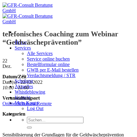
Zum
Inhalt
springen
telefonisches Coaching zum Webinar
“Geldwäscheprävention”
Home
Services
Alle Services
Service online buchen
22
Bestellformular online
Dez.
GWB per E-Mail bestellen
Verdachtsmeldung / STR
Datum/Zeit
Schulung
Date(s) - 22/12/2022
Aktuelles
10:00 - 11:00
Whistleblowing
Kontakt
Veranstaltungsort
Mein Konto
Online-Schulung Remote
Log Out
Kategorien
Suche
nach:
Sensibilisierung der Grundlagen für die Geldwäscheprävention