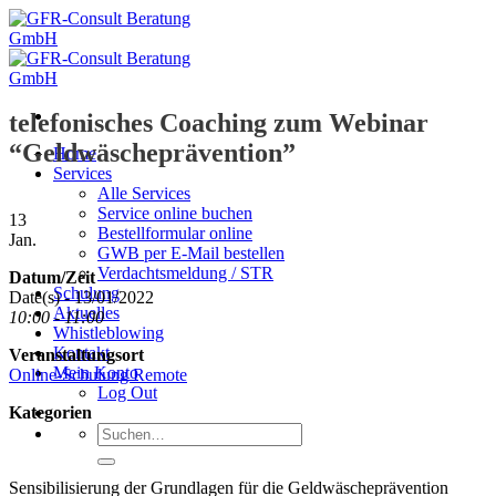
Zum
Inhalt
springen
telefonisches Coaching zum Webinar
“Geldwäscheprävention”
Home
Services
Alle Services
Service online buchen
13
Bestellformular online
Jan.
GWB per E-Mail bestellen
Verdachtsmeldung / STR
Datum/Zeit
Schulung
Date(s) - 13/01/2022
Aktuelles
10:00 - 11:00
Whistleblowing
Kontakt
Veranstaltungsort
Mein Konto
Online-Schulung Remote
Log Out
Kategorien
Suche
nach:
Sensibilisierung der Grundlagen für die Geldwäscheprävention