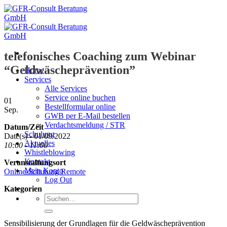
Zum
Inhalt
springen
telefonisches Coaching zum Webinar
“Geldwäscheprävention”
Home
Services
Alle Services
Service online buchen
01
Bestellformular online
Sep.
GWB per E-Mail bestellen
Verdachtsmeldung / STR
Datum/Zeit
Schulung
Date(s) - 01/09/2022
Aktuelles
10:00 - 11:00
Whistleblowing
Kontakt
Veranstaltungsort
Mein Konto
Online-Schulung Remote
Log Out
Kategorien
Suche
nach:
Sensibilisierung der Grundlagen für die Geldwäscheprävention