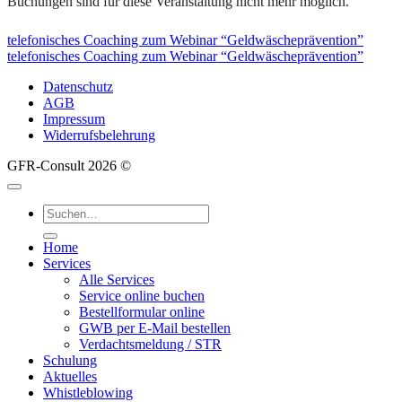
Buchungen sind für diese Veranstaltung nicht mehr möglich.
telefonisches Coaching zum Webinar “Geldwäscheprävention”
telefonisches Coaching zum Webinar “Geldwäscheprävention”
Datenschutz
AGB
Impressum
Widerrufsbelehrung
GFR-Consult 2026 ©
Suche
nach:
Home
Services
Alle Services
Service online buchen
Bestellformular online
GWB per E-Mail bestellen
Verdachtsmeldung / STR
Schulung
Aktuelles
Whistleblowing