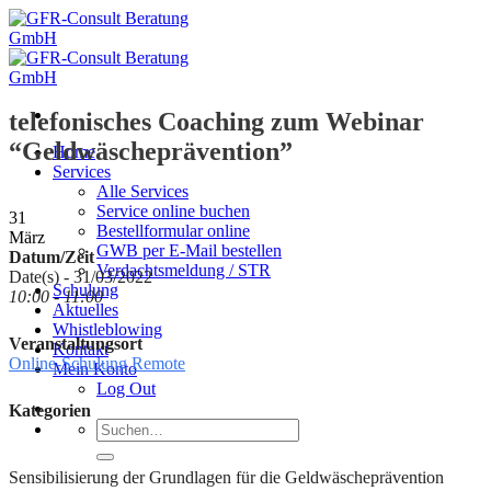
Zum
Inhalt
springen
telefonisches Coaching zum Webinar
“Geldwäscheprävention”
Home
Services
Alle Services
Service online buchen
31
Bestellformular online
März
GWB per E-Mail bestellen
Datum/Zeit
Verdachtsmeldung / STR
Date(s) - 31/03/2022
Schulung
10:00 - 11:00
Aktuelles
Whistleblowing
Veranstaltungsort
Kontakt
Online-Schulung Remote
Mein Konto
Log Out
Kategorien
Suche
nach:
Sensibilisierung der Grundlagen für die Geldwäscheprävention