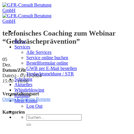
Zum
Inhalt
springen
telefonisches Coaching zum Webinar
“Geldwäscheprävention”
Home
Services
Alle Services
Service online buchen
05
Bestellformular online
Dez.
GWB per E-Mail bestellen
Datum/Zeit
Verdachtsmeldung / STR
Date(s) - 05/12/2024
Schulung
15:00 - 16:00
Aktuelles
Whistleblowing
Veranstaltungsort
Kontakt
Online-Schulung Remote
Mein Konto
Log Out
Kategorien
Suche
nach: