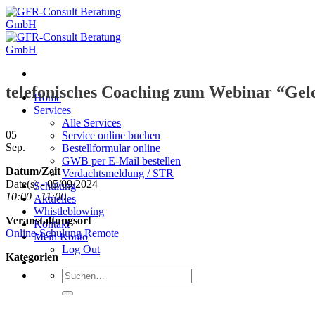
Zum
Inhalt
springen
telefonisches Coaching zum Webinar “Ge
Home
Services
Alle Services
05
Service online buchen
Sep.
Bestellformular online
GWB per E-Mail bestellen
Datum/Zeit
Verdachtsmeldung / STR
Date(s) - 05/09/2024
Schulung
10:00 - 11:00
Aktuelles
Whistleblowing
Veranstaltungsort
Kontakt
Online-Schulung Remote
Mein Konto
Log Out
Kategorien
Suche
nach: