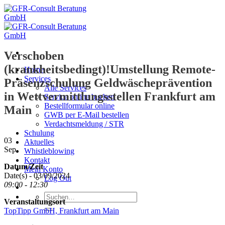
Zum
Inhalt
springen
Verschoben
(krankheitsbedingt)!Umstellung Remote-
Home
Services
Präsenzschulung Geldwäscheprävention
Alle Services
in Wettvermittlungsstellen Frankfurt am
Service online buchen
Bestellformular online
Main
GWB per E-Mail bestellen
Verdachtsmeldung / STR
Schulung
03
Aktuelles
Sep.
Whistleblowing
Kontakt
Datum/Zeit
Mein Konto
Date(s) - 03/09/2024
Log Out
09:00 - 12:30
Suche
Veranstaltungsort
nach:
TopTipp GmbH, Frankfurt am Main