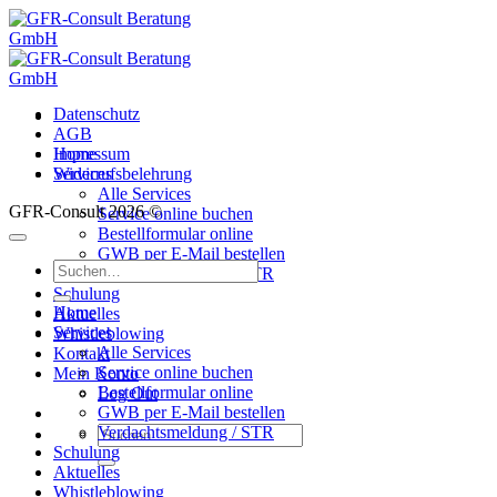
Zum
Inhalt
springen
Datenschutz
AGB
Home
Impressum
Services
Widerrufsbelehrung
Alle Services
GFR-Consult 2026 ©
Service online buchen
Bestellformular online
GWB per E-Mail bestellen
Suche
Verdachtsmeldung / STR
nach:
Schulung
Home
Aktuelles
Services
Whistleblowing
Alle Services
Kontakt
Service online buchen
Mein Konto
Bestellformular online
Log Out
GWB per E-Mail bestellen
Suche
Verdachtsmeldung / STR
Schulung
nach:
Aktuelles
Whistleblowing