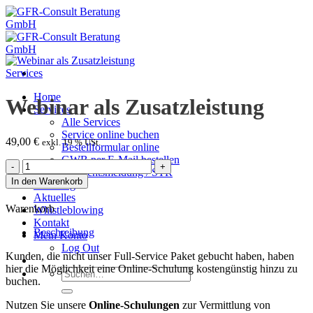
Zum
Inhalt
springen
Services
Home
Webinar als Zusatzleistung
Services
Alle Services
Service online buchen
49,00
€
exkl. 19 % USt.
Bestellformular online
GWB per E-Mail bestellen
Webinar
Verdachtsmeldung / STR
als
In den Warenkorb
Schulung
Zusatzleistung
Aktuelles
Menge
Warenkorb
Whistleblowing
Kontakt
Beschreibung
Mein Konto
Log Out
Kunden, die nicht unser Full-Service Paket gebucht haben, haben
hier die Möglichkeit eine Online-Schulung kostengünstig hinzu zu
Suche
buchen.
nach:
Nutzen Sie unsere
Online-Schulungen
zur Vermittlung von