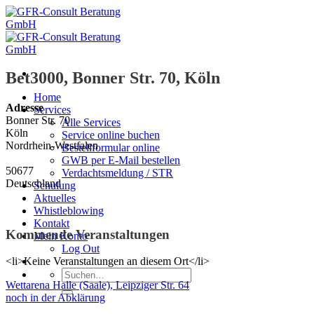
Zum
Inhalt
springen
Bet3000, Bonner Str. 70, Köln
Home
Adresse
Services
Bonner Str. 70
Alle Services
Köln
Service online buchen
Nordrhein-Westfalen
Bestellformular online
GWB per E-Mail bestellen
50677
Verdachtsmeldung / STR
Deutschland
Schulung
Aktuelles
Whistleblowing
Kontakt
Kommende Veranstaltungen
Mein Konto
Log Out
<li>Keine Veranstaltungen an diesem Ort</li>
Suche
Wettarena Halle (Saale), Leipziger Str. 64
nach:
noch in der Abklärung